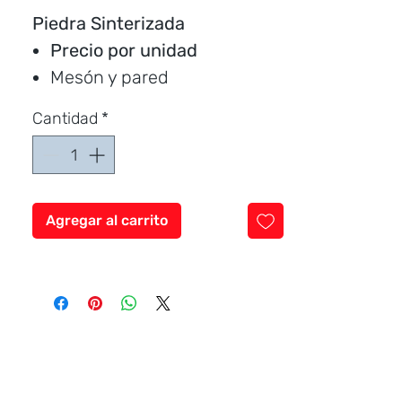
Piedra Sinterizada
Precio por unidad
Mesón y pared
1 pieza / caja
Cantidad
*
Medida:
240 * 80 cm.
Cubre:
1.92 metros
cuadrados
Característica:
mate
Agregar al carrito
Marca:
CERAMICCENTER