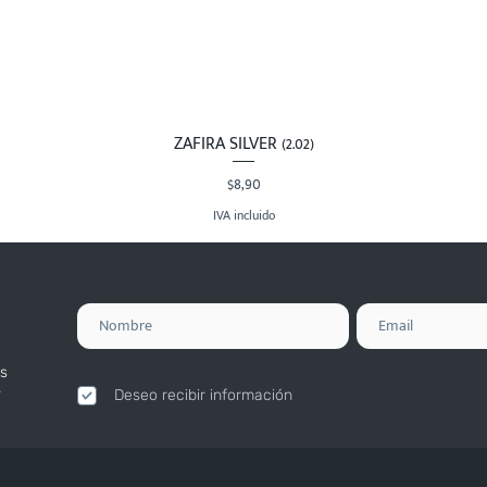
ZAFIRA SILVER (2.02)
Vista rápida
Precio
$8,90
IVA incluido
s
.
Deseo recibir información