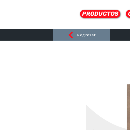
PRODUCTOS
Regresar
CERAMI
C
Dist
r
ibuido