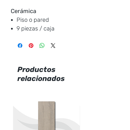
Cerámica
Piso o pared
9 piezas / caja
Medida:
30 * 60 cm.
Cubre:
1.49 metros /
caja
Característica:
mate
Productos
relacionados
Marca:
Graiman