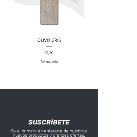
OLIVO GRIS
Precio
$9,20
IVA incluido
SUSCRÍBETE
Se el primero en enterarte de nuestros
nuevos productos y grandes ofertas.