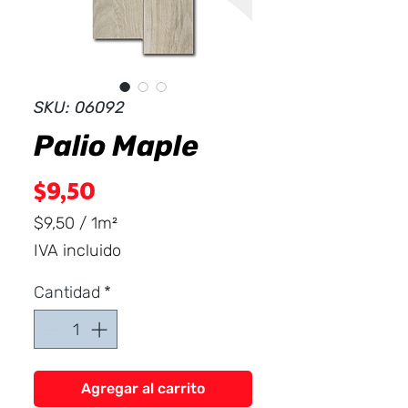
Dist
r
ibuid
SKU: 06092
Palio Maple
Precio
$9,50
$9,50
/
1m²
$9,50
IVA incluido
por
1
Cantidad
*
Metro
cuadrado
Agregar al carrito