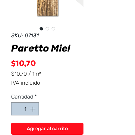
Dist
r
ibuid
SKU: 07131
Paretto Miel
Precio
$10,70
$10,70
/
1m²
$10,70
IVA incluido
por
1
Cantidad
*
Metro
cuadrado
Agregar al carrito