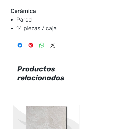
Cerámica
Pared
14 piezas / caja
Medida:
20 * 60 cm.
Cubre:
1,68 metros /
caja
Característica:
mate
Productos
relacionados
Marca:
Italpisos