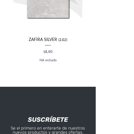
ZAFIRA SILVER (2.02)
Precio
$8,90
IVA incluido
SUSCRÍBETE
Se el primero en enterarte de nuestros
nuevos productos y grandes ofertas.