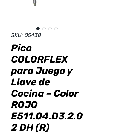
Dist
r
ibuid
SKU: 05438
Pico
COLORFLEX
para Juego y
Llave de
Cocina – Color
ROJO
E511.04.D3.2.0
2 DH (R)