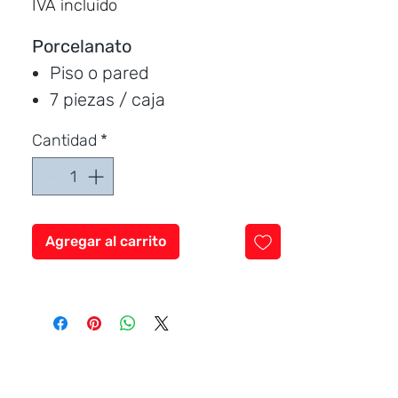
IVA incluido
por
1
Porcelanato
Metro
Piso o pared
cuadrado
7 piezas / caja
Medida:
120 * 20 cm.
Cantidad
*
Cubre:
1.65 metros / caja
Característica:
mate,
antideslizante
Agregar al carrito
Marca:
Ecuacerámica