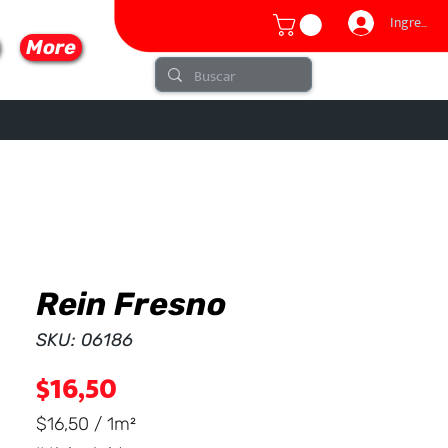
Ingresar
More
Rein Fresno
lo
SKU: 06186
Precio
$16,50
$16,50
/
1m²
$16,50