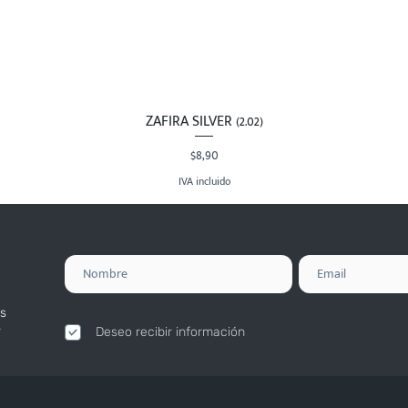
ZAFIRA SILVER (2.02)
Vista rápida
Precio
$8,90
IVA incluido
s
.
Deseo recibir información