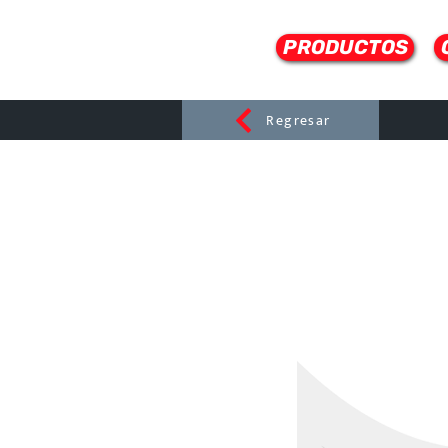
PRODUCTOS
Regresar
CERAMI
C
Dist
r
ibuido