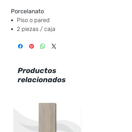
Porcelanato
Piso o pared
2 piezas / caja
Medida:
120 * 60 cm.
Cubre:
1.44metros /
caja
Característica:
satinado
Productos
relacionados
Marca:
Ecuacerámica