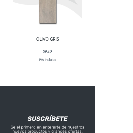
OLIVO GRIS
Precio
$9,20
IVA incluido
SUSCRÍBETE
Se el primero en enterarte de nuestros
nuevos productos y grandes ofertas.