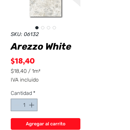
Dist
r
ibuid
SKU: 06132
Arezzo White
Precio
$18,40
$18,40
/
1m²
$18,40
IVA incluido
por
1
Cantidad
*
Metro
cuadrado
Agregar al carrito