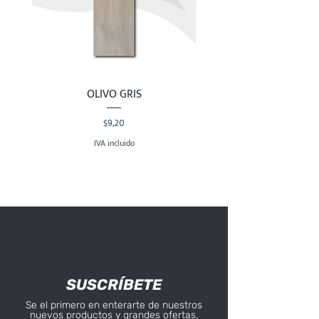
OLIVO GRIS
Precio
$9,20
IVA incluido
SUSCRÍBETE
Se el primero en enterarte de nuestros
nuevos productos y grandes ofertas.