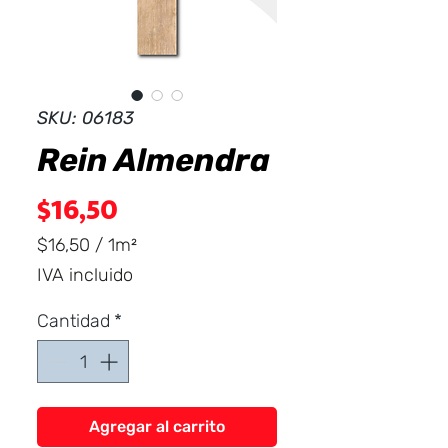
Dist
r
ibuid
SKU: 06183
Rein Almendra
Precio
$16,50
$16,50
/
1m²
$16,50
IVA incluido
por
1
Cantidad
*
Metro
cuadrado
Agregar al carrito