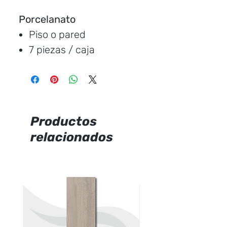
Porcelanato
Piso o pared
7 piezas / caja
Medida:
120 * 20 cm.
Cubre:
1.65 metros /
caja
Característica:
mate
Productos
relacionados
Marca:
Ecuacerámica