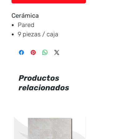
Cerámica
Pared
9 piezas / caja
Medida:
20 * 50 cm.
Cubre:
0.90 metros /
caja
Característica:
mate
Productos
relacionados
Marca: