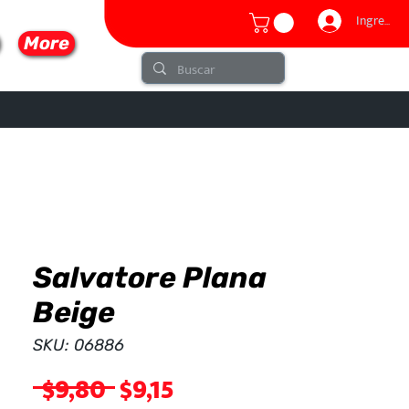
Ingresar
More
Salvatore Plana
lo
Beige
SKU: 06886
Precio
Precio
 $9,80 
$9,15