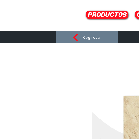
PRODUCTOS
Regresar
CERAMI
C
Dist
r
ibuido