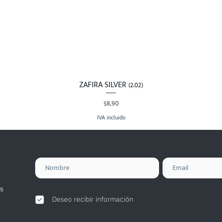
ZAFIRA SILVER (2.02)
Vista rápida
Precio
$8,90
IVA incluido
s
.
Deseo recibir información