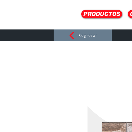
PRODUCTOS
Regresar
CERAMI
C
Dist
r
ibuido