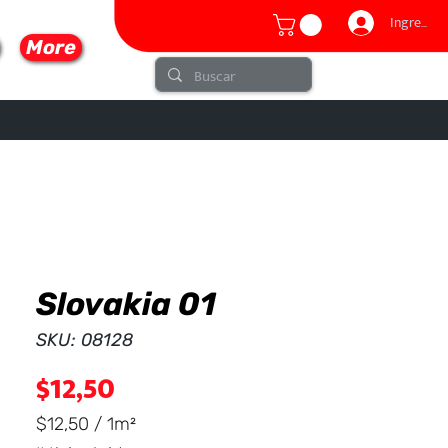
Ingresar
More
Slovakia 01
lo
SKU: 08128
Precio
$12,50
$12,50
/
1m²
$12,50