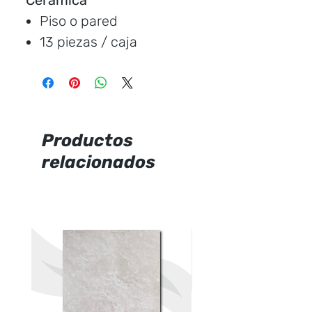
Cerámica
Piso o pared
13 piezas / caja
Medida:
20 * 60 cm.
Cubre:
1,58 metros /
caja
Característica:
mate
Productos
relacionados
Marca:
Ecuacerámica