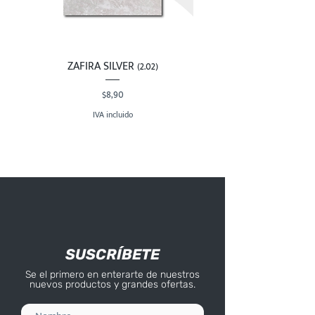
ZAFIRA SILVER (2.02)
Precio
$8,90
IVA incluido
SUSCRÍBETE
Se el primero en enterarte de nuestros
nuevos productos y grandes ofertas.