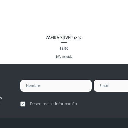
ZAFIRA SILVER (2.02)
Vista rápida
Precio
$8,90
IVA incluido
s
.
Deseo recibir información