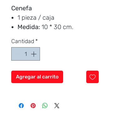
Cenefa
1 pieza / caja
Medida:
10 * 30 cm.
Instalación:
cocina
Cantidad
*
Marca:
Passarella
Precio por unidad
Agregar al carrito