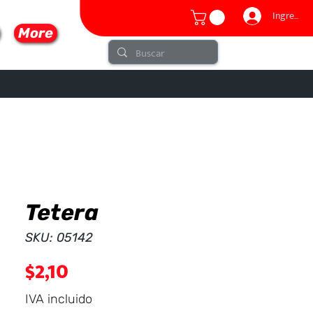
Ingresar
More
Tetera
lo
SKU: 05142
Precio
$2,10
IVA incluido