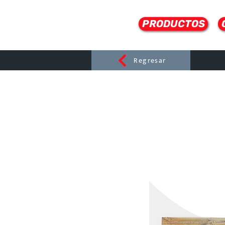
PRODUCTOS
Regresar
CERAMI
C
Dist
r
ibuido