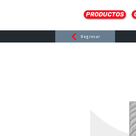
PRODUCTOS
Regresar
CERAMI
C
Dist
r
ibuido