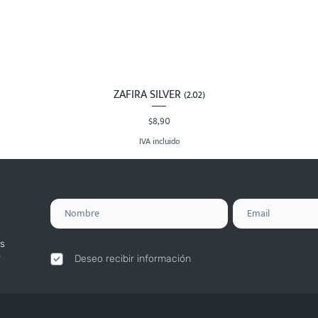
ZAFIRA SILVER (2.02)
Vista rápida
Precio
$8,90
IVA incluido
s
.
Deseo recibir información