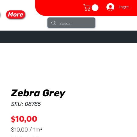
Ingresar
More
Zebra Grey
lo
SKU: 08785
Precio
$10,00
$10,00
/
1m²
$10,00