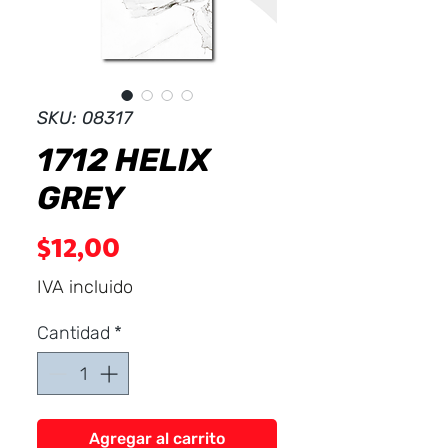
Dist
r
ibuid
SKU: 08317
1712 HELIX
GREY
Precio
$12,00
IVA incluido
Cantidad
*
Agregar al carrito