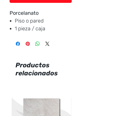
Porcelanato
Piso o pared
1 pieza / caja
Medida:
120 * 60 cm.
Cubre:
0.72 metros /
caja
Característica:
brillante
Productos
relacionados
Marca:
CERAMICCENTER
Precio por unidad