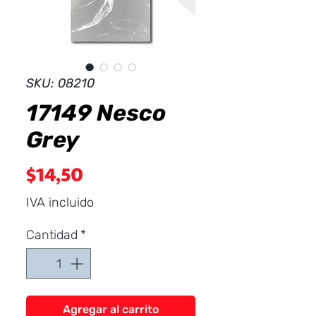
Dist
r
ibuid
SKU: 08210
17149 Nesco
Grey
Precio
$14,50
IVA incluido
Cantidad
*
Agregar al carrito