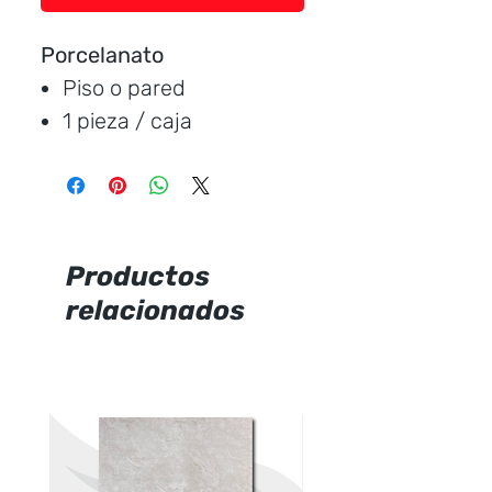
Porcelanato
Piso o pared
1 pieza / caja
Medida:
120 * 60 cm.
Cubre:
0.72 metros /
caja
Característica:
mate
Productos
relacionados
Marca:
CERAMICCENTER
Precio por unidad