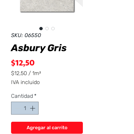
Dist
r
ibuid
SKU: 06550
Asbury Gris
Precio
$12,50
$12,50
/
1m²
$12,50
IVA incluido
por
1
Cantidad
*
Metro
cuadrado
Agregar al carrito