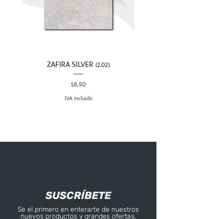
ZAFIRA SILVER (2.02)
Precio
$8,90
IVA incluido
SUSCRÍBETE
Se el primero en enterarte de nuestros
nuevos productos y grandes ofertas.