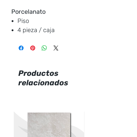
Porcelanato
Piso
4 pieza / caja
Medida:
60 * 60 cm.
Cubre:
1.44 metros /
caja
Característica:
mate
Productos
relacionados
Marca:
Ecuacerámica