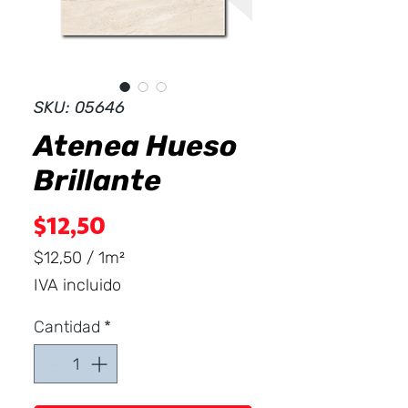
Dist
r
ibuid
SKU: 05646
Atenea Hueso
Brillante
Precio
$12,50
$12,50
/
1m²
$12,50
IVA incluido
por
1
Cantidad
*
Metro
cuadrado