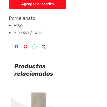
Agregar al carrito
Porcelanato
Piso
5 pieza / caja
Medida:
60 * 60 cm.
Cubre:
1.80 metros /
caja
Característica:
brillante
Productos
relacionados
Marca:
Ecuacerámica