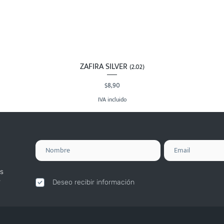
ZAFIRA SILVER (2.02)
Vista rápida
Precio
$8,90
IVA incluido
s
.
Deseo recibir información