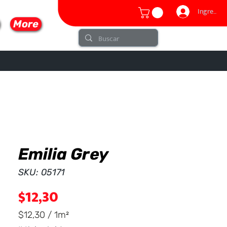
Ingresar
More
Emilia Grey
lo
SKU: 05171
Precio
$12,30
$12,30
/
1m²
$12,30