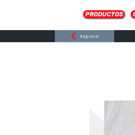
PRODUCTOS
Regresar
CERAMI
C
Dist
r
ibuido