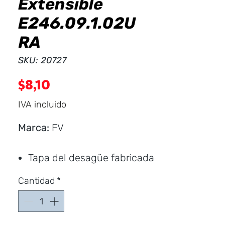
Extensible
E246.09.1.02U
RA
SKU: 20727
Precio
$8,10
IVA incluido
Marca:
FV
Tapa del desagüe fabricada
en acero inoxidable.
Cantidad
*
Cuerpo del desagüe
fabricado en resinas
plásticas.