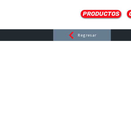
PRODUCTOS
Regresar
CERAMI
C
Dist
r
ibuido