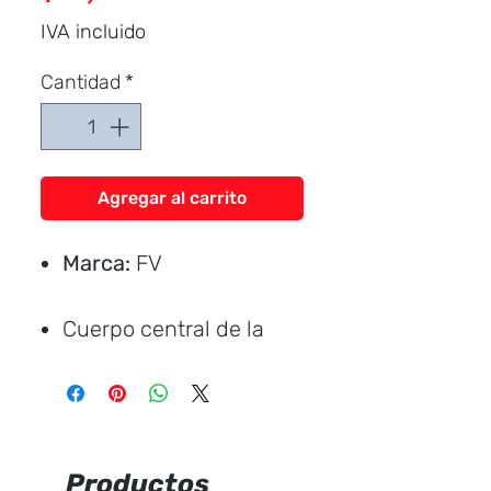
IVA incluido
Cantidad
*
Agregar al carrito
Marca:
FV
Cuerpo central de la
llave angular fabricado
en aleación de cobre y
zinc (latón).
Manija de
Productos