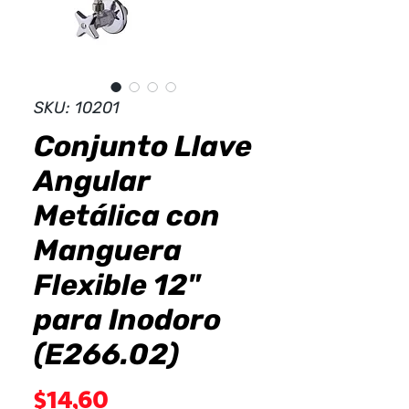
Dist
r
ibuid
SKU: 10201
Conjunto Llave
Angular
Metálica con
Manguera
Flexible 12"
para Inodoro
(E266.02)
Precio
$14,60