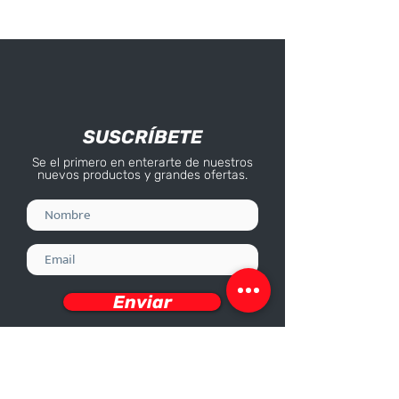
Medida de la manguera:
12″ – 30 centímetros.
Medida rosca hembra
(para inodoro): 15/16″ x
14.
SUSCRÍBETE
Se el primero en enterarte de nuestros
nuevos productos y grandes ofertas.
Enviar
Deseo recibir información