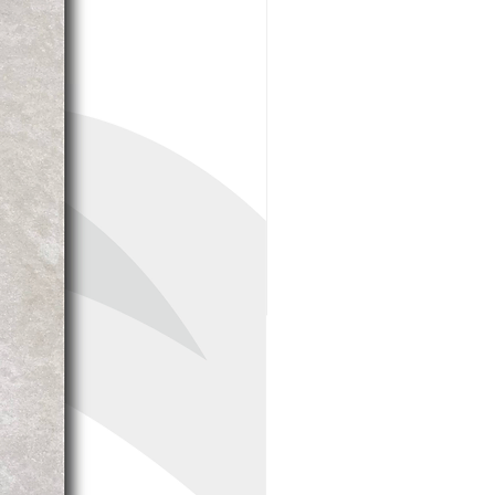
grifería): 1/2″ x 14.