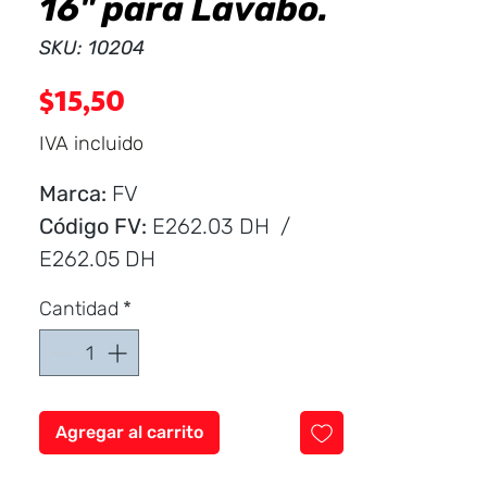
16" para Lavabo.
SKU: 10204
Precio
$15,50
IVA incluido
Marca:
FV
Código FV:
E262.03 DH /
E262.05 DH
Cantidad
*
Cuerpo central de la llave
angular fabricado en
aleación de cobre y zinc
(latón).
Agregar al carrito
Manija de accionamiento