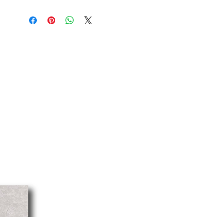
(llave angular) fabricada en
ABS cromado.
Sistema de cierre de válvula
fabricado en polímero.
Tubo interior (manguera) de
caucho EPDM, diámetro
interno 8 milímetros. Malla
trenzada de acero
inoxidable.
Recomendada para uso en
instalación de grifería para
lavabo.
Medida de la manguera:
12″o 16″.
Medida rosca hembra (para