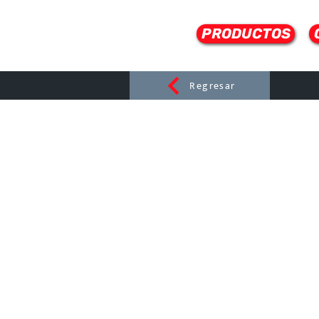
PRODUCTOS
Regresar
CERAMI
C
Dist
r
ibuido