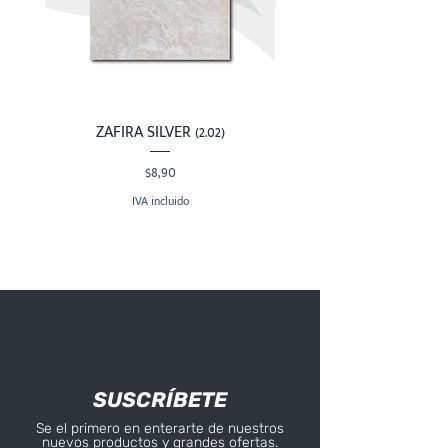
ZAFIRA SILVER (2.02)
Precio
$8,90
IVA incluido
SUSCRÍBETE
Se el primero en enterarte de nuestros
nuevos productos y grandes ofertas.