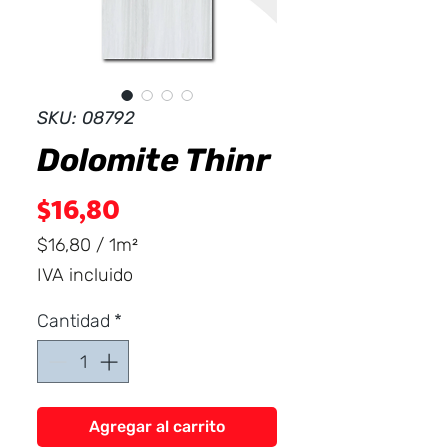
Dist
r
ibuid
SKU: 08792
Dolomite Thinr
Precio
$16,80
$16,80
/
1m²
$16,80
IVA incluido
por
1
Cantidad
*
Metro
cuadrado
Agregar al carrito