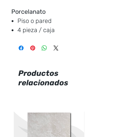
Porcelanato
Piso o pared
4 pieza / caja
Medida:
120 * 60 cm.
Cubre:
2.88 metros /
caja
Característica:
mate
Productos
relacionados
Marca:
Graiman