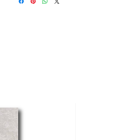
Juego incluye:
Toallero de barra 40 cm.
Gancho para ropa.
Portarrollo.
Jabonera.