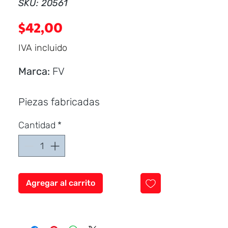
SKU: 20561
Precio
$42,00
IVA incluido
Marca:
FV
Piezas fabricadas
íntegramente en aluminio.
Cantidad
*
Sistema de fijación a la pared
mediante tornillos a la pared.
Producto incluye kit de
instalación.
Agregar al carrito
Se puede instalar sobre
cualquier superficie.