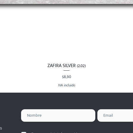
ZAFIRA SILVER (2.02)
Vista rápida
Precio
$8,90
IVA incluido
s
.