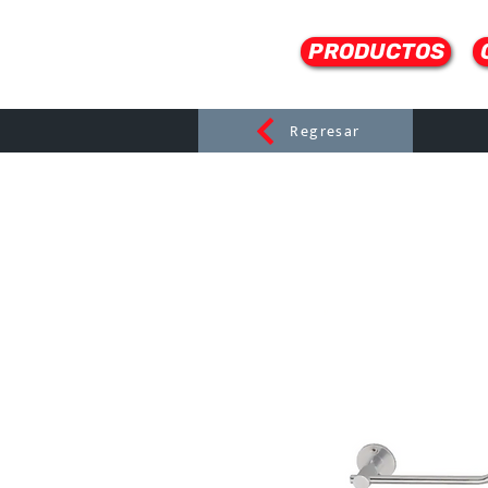
PRODUCTOS
Regresar
CERAMI
C
Dist
r
ibuido