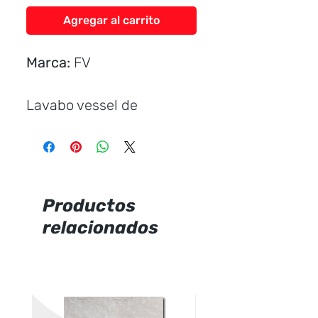
Agregar al carrito
Marca:
FV
Lavabo vessel de
sobreponer.
Con agujeros
premarcados.
Se puede instalar sobre
Productos
cualquier tipo de mesada.
relacionados
Sin agujero rebosadero.
Se recomienda
combinar con