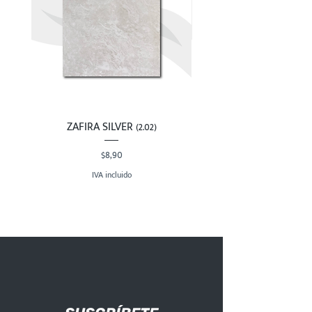
monocomando bajo,
llave de lujo o grifería
de 4”.
ZAFIRA SILVER (2.02)
Precio
$8,90
IVA incluido