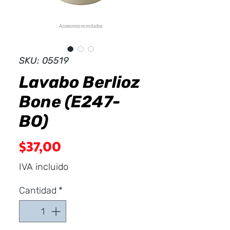
Dist
r
ibuid
SKU: 05519
Lavabo Berlioz
Bone (E247-
BO)
Precio
$37,00
IVA incluido
Cantidad
*