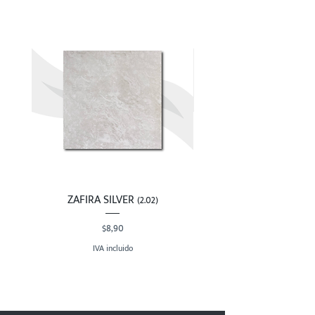
ZAFIRA SILVER (2.02)
Precio
$8,90
IVA incluido