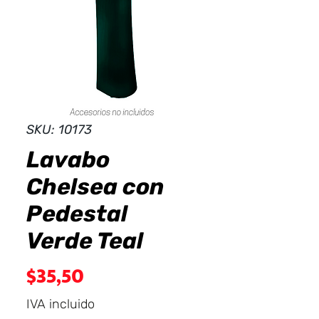
Dist
r
ibuid
SKU: 10173
Lavabo
Chelsea con
Pedestal
Verde Teal
Precio
$35,50
IVA incluido