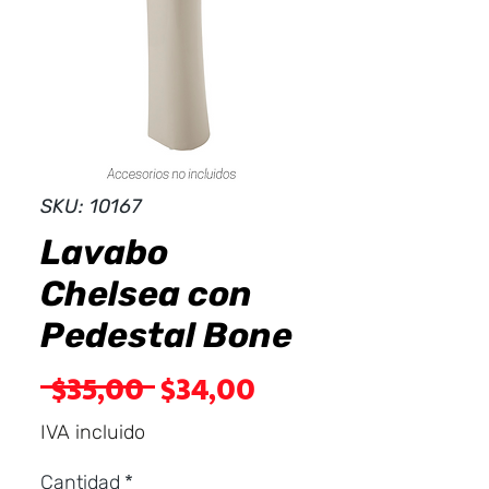
Dist
r
ibuid
SKU: 10167
Lavabo
Chelsea con
Pedestal Bone
Precio
Precio
 $35,00 
$34,00
de
IVA incluido
oferta
Cantidad
*