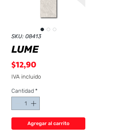
Dist
r
ibuid
SKU: 08413
LUME
Precio
$12,90
IVA incluido
Cantidad
*
Agregar al carrito