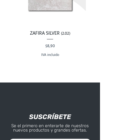
ZAFIRA SILVER (2.02)
Precio
$8,90
IVA incluido
SUSCRÍBETE
Se el primero en enterarte de nuestros
nuevos productos y grandes ofertas.