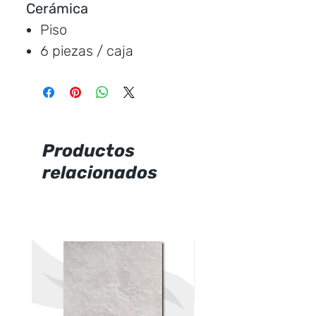
Cerámica
Piso
6 piezas / caja
Medida:
22 * 90 cm.
Cubre:
1.19 metros /
caja
Característica:
mate
Productos
relacionados
Marca:
Rialto