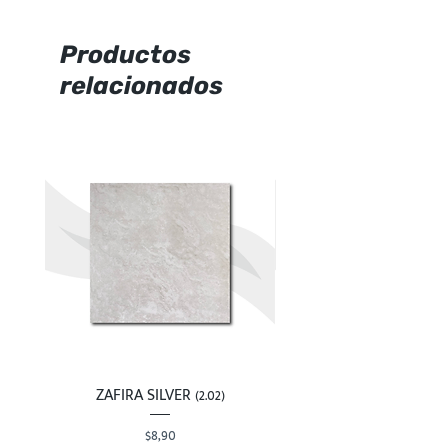
caja
Característica:
mate,
Productos
maderado.
relacionados
Marca:
Graiman
ZAFIRA SILVER (2.02)
Precio
$8,90