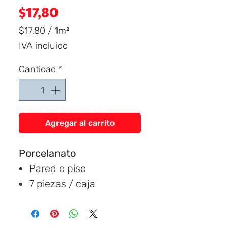
Dist
r
ibuid
Precio
$17,80
$17,80
/
1m²
$17,80
IVA incluido
por
1
Cantidad
*
Metro
cuadrado
Agregar al carrito
Porcelanato
Pared o piso
7 piezas / caja
Medida:
120 * 19 cm.
Cubre:
1,61 metros /