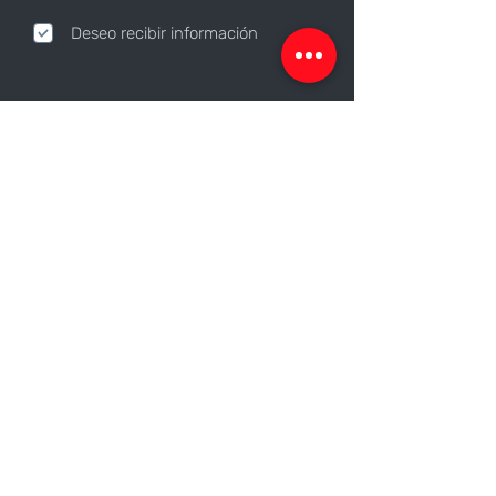
Deseo recibir información
Nosotros
Sobre nosotros
Responsabilidad Corporativa
Trabaja con nosotros
Contáctanos
Canales de contacto
Sucursales
Facturación
Compras y pagos
Políticas de entrega
Formas de pago