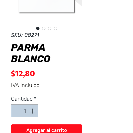
Dist
r
ibuid
SKU: 08271
PARMA
BLANCO
Precio
$12,80
IVA incluido
Cantidad
*
Agregar al carrito