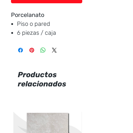
Porcelanato
Piso o pared
6 piezas / caja
Medida:
59 * 59 cm.
Cubre:
2,09 metros /
caja
Característica:
satinado
Productos
relacionados
Marca:
Rialto