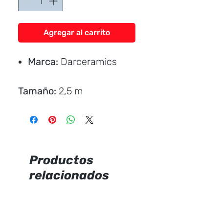
Agregar al carrito
Marca:
Darceramics
Tamaño:
2,5 m
Aluminio con color liso
Uso:
tráfico liviano /
residencial
Instalación:
para gradas
Productos
en construcción
relacionados