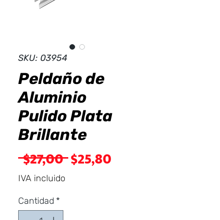
Dist
r
ibuid
SKU: 03954
Peldaño de
Aluminio
Pulido Plata
Brillante
Precio
Precio
 $27,00 
$25,80
de
IVA incluido
oferta
Cantidad
*