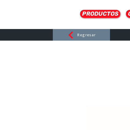
PRODUCTOS
Regresar
CERAMI
C
Dist
r
ibuido