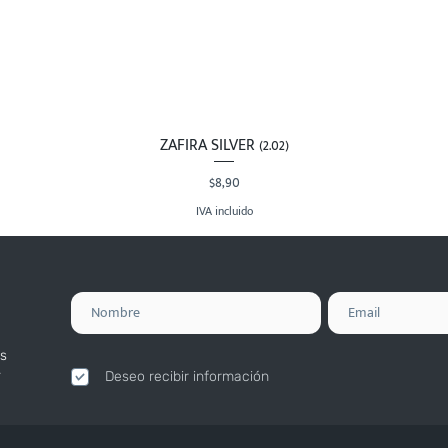
ZAFIRA SILVER (2.02)
Vista rápida
Precio
$8,90
IVA incluido
s
.
Deseo recibir información