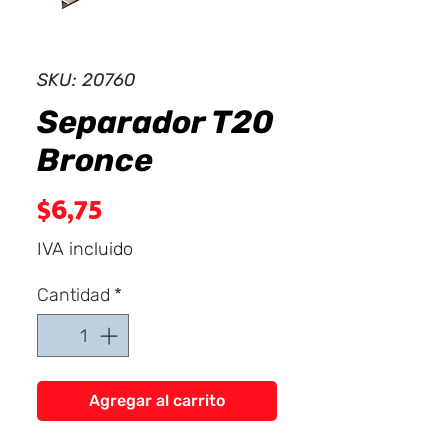
Dist
r
ibuid
SKU: 20760
Separador T20
Bronce
Precio
$6,75
IVA incluido
Cantidad
*
Agregar al carrito