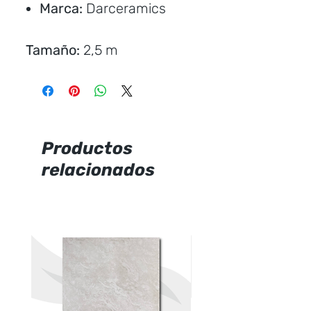
Marca:
Darceramics
Tamaño:
2,5 m
Ancho:
2 cm
Aluminio color liso
Decoración interior
Acabado brillante
Productos
relacionados