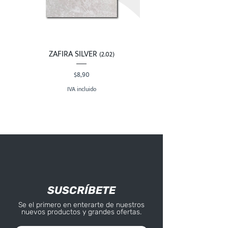
ZAFIRA SILVER (2.02)
Precio
$8,90
IVA incluido
SUSCRÍBETE
Se el primero en enterarte de nuestros
nuevos productos y grandes ofertas.