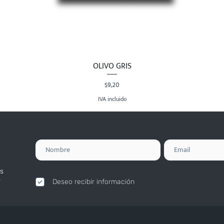
OLIVO GRIS
Vista rápida
Precio
$9,20
IVA incluido
s
.
Deseo recibir información