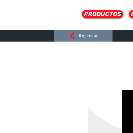
PRODUCTOS
Regresar
CERAMI
C
Dist
r
ibuido