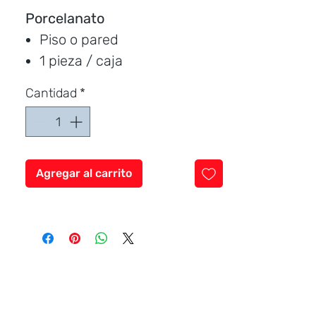
Porcelanato
Piso o pared
1 pieza / caja
Medida:
120 * 60 cm.
Cantidad
*
Cubre:
0.72 metros / caja
Característica:
brillante
Marca:
CERAMICCENTER
Agregar al carrito
Precio por unidad