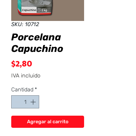
Dist
r
ibuid
SKU: 10712
Porcelana
Capuchino
Precio
$2,80
IVA incluido
Cantidad
*
Agregar al carrito