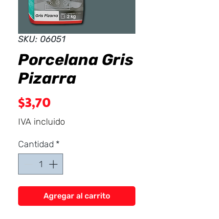
Dist
r
ibuid
SKU: 06051
Porcelana Gris
Pizarra
Precio
$3,70
IVA incluido
Cantidad
*
Agregar al carrito