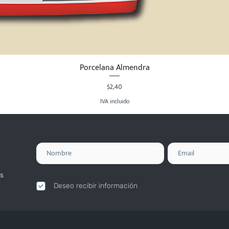
Porcelana Almendra
Vista rápida
Precio
$2,40
IVA incluido
s
.
Deseo recibir información