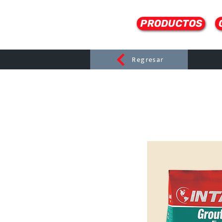
PRODUCTOS
Regresar
CERAMI
C
Dist
r
ibuido