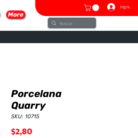
Ingresar
More
Porcelana
lo
Quarry
SKU: 10715
Precio
$2,80