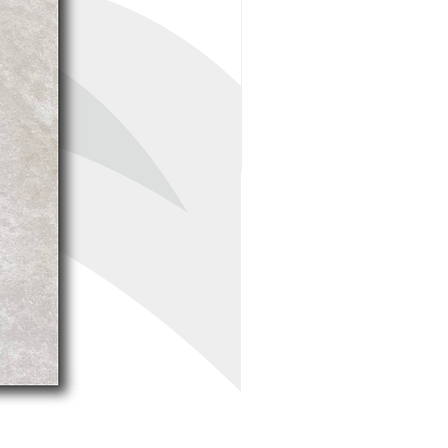
agua y pérdida de color.
Hidratación más rápida para
un color más homogéneo.
Color consistente y
duradero.
No se agrieta ni se contrae.
Alta resistencia a la
compresión y abrasión.
Fácil de mezclar, colocar y
limpiar.
Cumple las normas ANSI
A118.6 e INTE C106.