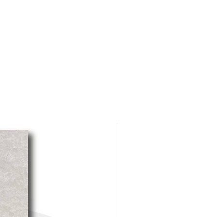
6 mm de ancho.
En cerámica, porcelanato,
quarry, mármol, granito y
otras piedras naturales.
En pisos y paredes interiores
y exteriores
En instalaciones
residenciales y comerciales.
Ventajas:
Contiene polímeros
selladores de última
tecnología que mejoran su
adherencia, evitan
fisuramiento, penetración de