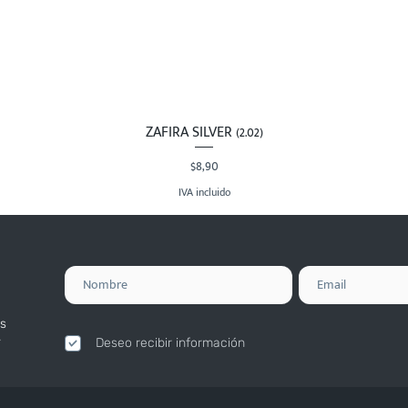
ZAFIRA SILVER (2.02)
Vista rápida
Precio
$8,90
IVA incluido
s
.
Deseo recibir información