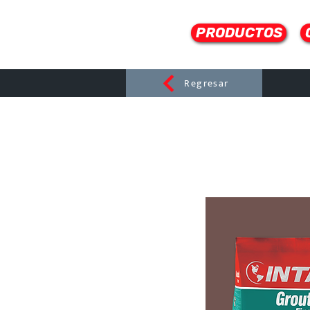
PRODUCTOS
Regresar
CERAMI
C
Dist
r
ibuido