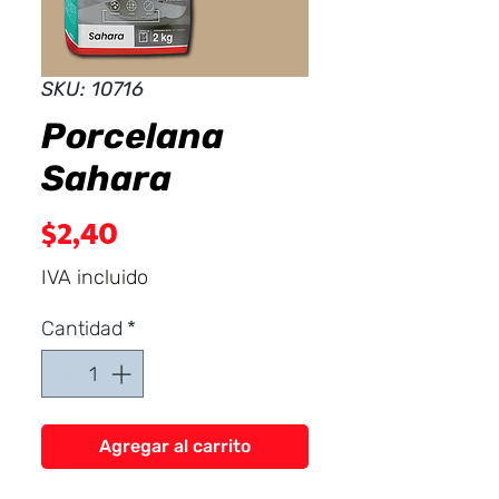
Dist
r
ibuid
SKU: 10716
Porcelana
Sahara
Precio
$2,40
IVA incluido
Cantidad
*
Agregar al carrito