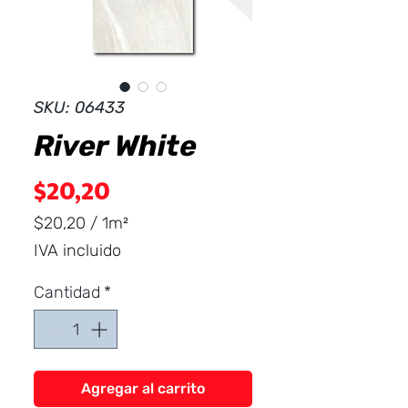
Dist
r
ibuid
SKU: 06433
River White
Precio
$20,20
$20,20
/
1m²
$20,20
IVA incluido
por
1
Cantidad
*
Metro
cuadrado
Agregar al carrito