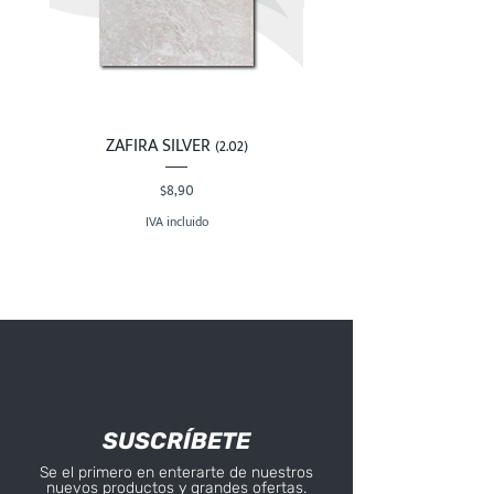
ZAFIRA SILVER (2.02)
Precio
$8,90
IVA incluido
SUSCRÍBETE
Se el primero en enterarte de nuestros
nuevos productos y grandes ofertas.