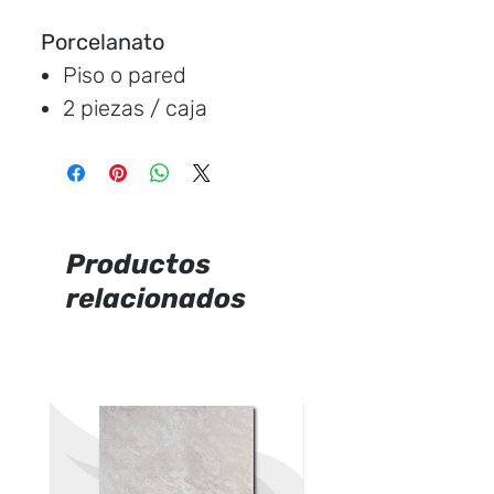
Porcelanato
Piso o pared
2 piezas / caja
Medida:
120 * 60 cm.
Cubre:
1.44 metros /
caja
Característica:
brillante
Productos
relacionados
Marca:
Ecuacerámica