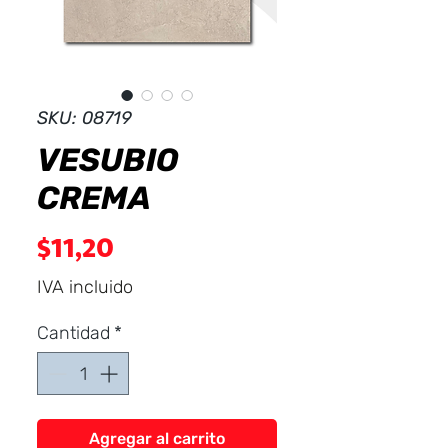
Dist
r
ibuid
SKU: 08719
VESUBIO
CREMA
Precio
$11,20
IVA incluido
Cantidad
*
Agregar al carrito