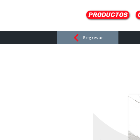
PRODUCTOS
Regresar
CERAMI
C
Dist
r
ibuido