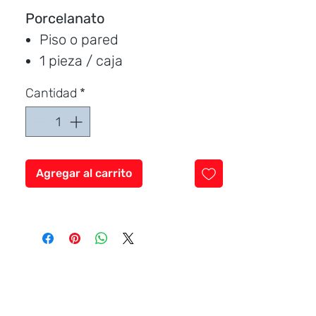
Porcelanato
Piso o pared
1 pieza / caja
Medida:
160 * 80 cm.
Cantidad
*
Cubre:
1.28 metros / caja
Característica:
brillante
Marca:
CERAMICCENTER
Agregar al carrito