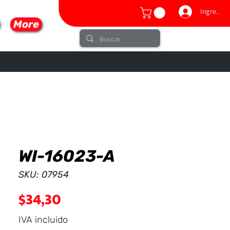
Ingresar
More
WI-16023-A
lo
SKU: 07954
Precio
$34,30
IVA incluido