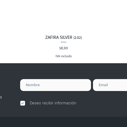
ZAFIRA SILVER (2.02)
Vista rápida
Precio
$8,90
IVA incluido
s
.
Deseo recibir información