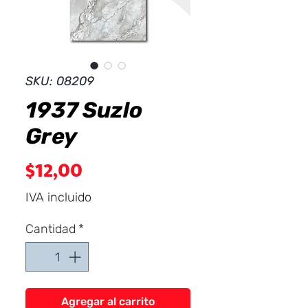
Dist
r
ibuid
SKU: 08209
1937 Suzlo
Grey
Precio
$12,00
IVA incluido
Cantidad
*
Agregar al carrito