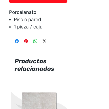
Porcelanato
Piso o pared
1 pieza / caja
Medida:
120 * 60 cm.
Cubre:
0.72 metros /
caja
Característica:
brillante
Productos
relacionados
Marca:
CERAMICCENTER
Precio por unidad