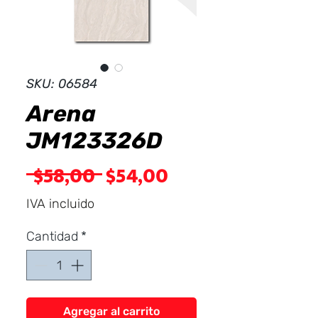
Dist
r
ibuid
SKU: 06584
Arena
JM123326D
Precio
Precio
 $58,00 
$54,00
de
IVA incluido
oferta
Cantidad
*
Agregar al carrito