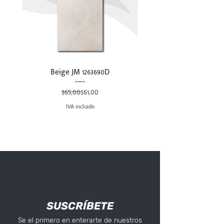
Beige JM 1263690D
Precio
Precio de oferta
$65,00
$61,00
IVA incluido
SUSCRÍBETE
Se el primero en enterarte de nuestros