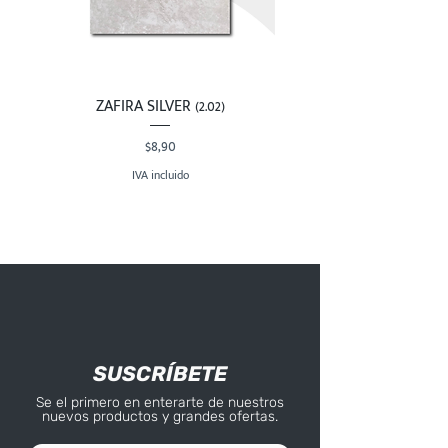
ZAFIRA SILVER (2.02)
Precio
$8,90
IVA incluido
SUSCRÍBETE
Se el primero en enterarte de nuestros
nuevos productos y grandes ofertas.