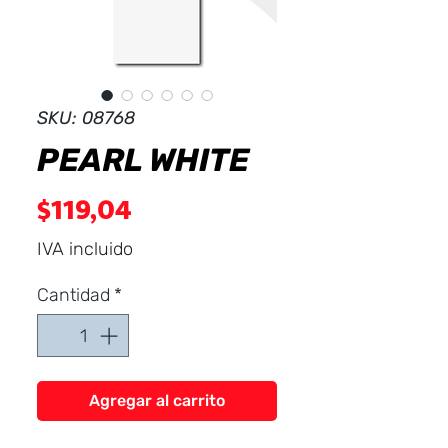
Dist
r
ibuid
SKU: 08768
PEARL WHITE
Precio
$119,04
IVA incluido
Cantidad
*
Agregar al carrito