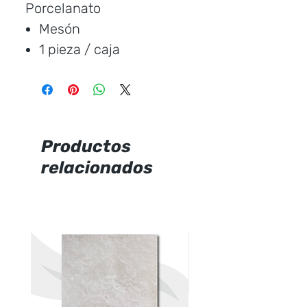
Porcelanato
Mesón
1 pieza / caja
Medida:
240 * 80 cm.
Cubre:
1.92 metros /
caja
Característica:
Brillante
Productos
relacionados
Marca:
CERAMICCENTER
Precio por unidad