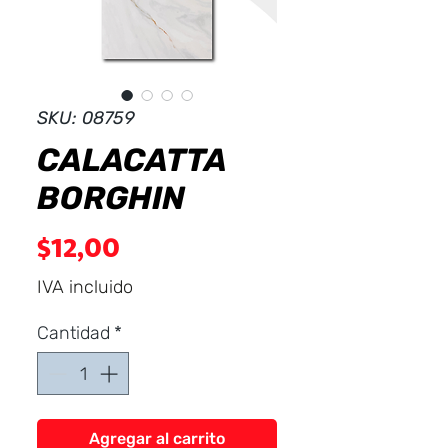
Dist
r
ibuid
SKU: 08759
CALACATTA
BORGHIN
Precio
$12,00
IVA incluido
Cantidad
*
Agregar al carrito