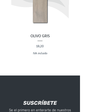
OLIVO GRIS
Precio
$9,20
IVA incluido
SUSCRÍBETE
Se el primero en enterarte de nuestros