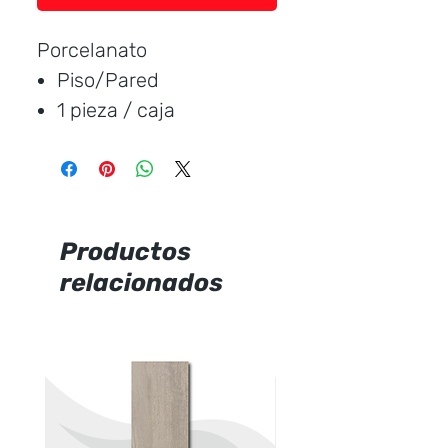
Porcelanato
Piso/Pared
1 pieza / caja
Medida:
120 * 60 cm.
Cubre:
0,72 metros /
caja
Característica:
Brillante
Productos
relacionados
Marca:
CERAMICCENTER
Precio por unidad