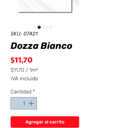
Dist
r
ibuid
SKU: 07421
Dozza Bianco
Precio
$11,70
$11,70
/
1m²
$11,70
IVA incluido
por
1
Cantidad
*
Metro
cuadrado
Agregar al carrito