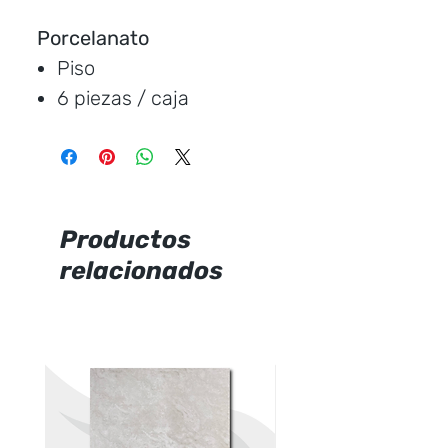
Porcelanato
Piso
6 piezas / caja
Medida:
60*60 cm.
Cubre:
2.16 metros /
caja
Característica:
brillante,
Productos
marmoleado.
relacionados
Marca:
Italpisos