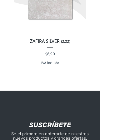
ZAFIRA SILVER (2.02)
Precio
$8,90
IVA incluido
SUSCRÍBETE
Se el primero en enterarte de nuestros
nuevos productos y grandes ofertas.