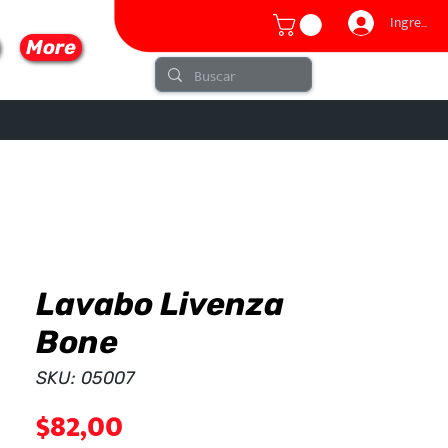
Ingresar
More
Lavabo Livenza
lo
Bone
SKU: 05007
Precio
$82,00