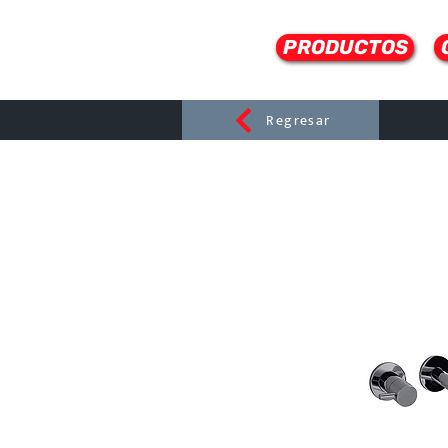
PRODUCTOS
Regresar
CERAMI
C
Dist
r
ibuido