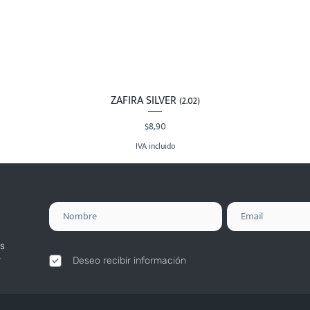
ZAFIRA SILVER (2.02)
Vista rápida
Precio
$8,90
IVA incluido
s
.
Deseo recibir información