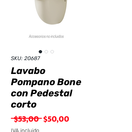
Dist
r
ibuid
SKU: 20687
Lavabo
Pompano Bone
con Pedestal
corto
Precio
Precio
 $53,00 
$50,00
de
IVA incluido