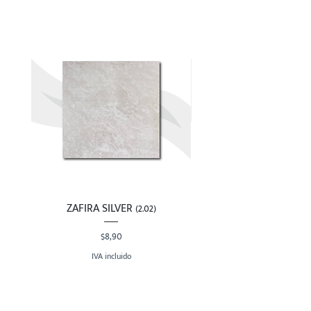
ZAFIRA SILVER (2.02)
Precio
$8,90
IVA incluido