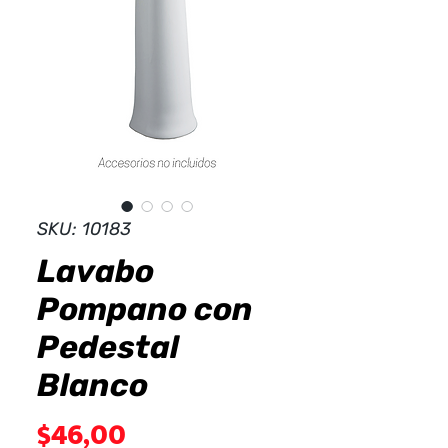
Dist
r
ibuid
SKU: 10183
Lavabo
Pompano con
Pedestal
Blanco
Precio
$46,00