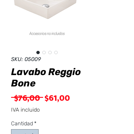
Dist
r
ibuid
SKU: 05009
Lavabo Reggio
Bone
Precio
Precio
 $76,00 
$61,00
de
IVA incluido
oferta
Cantidad
*