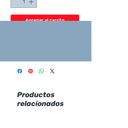
Agregar al carrito
Marca:
Briggs
Fuente sobre mueble.
Preponchado para
monomando.
Grifería sobre lavamanos.
Productos
relacionados